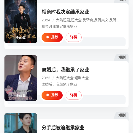
相亲时我决定继承家业
2024
/
大陆
短剧,短大全,反转爽,反转爽文,反转爽剧,短剧大全
相亲时我决定继承家业
详情
播放
全99集
短剧
离婚后，我继承了家业
2023
/
大陆
短大全,短剧大全
离婚后，我继承了家业
详情
播放
全65集
短剧
分手后被迫继承家业