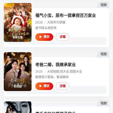
短剧
福气小宝，尿布一提拿捏百万家业
2026
/
大陆
年代穿越
盘书瑶＆胡宏林
详情
播放
更新全集
短剧
老爸二婚，我继承家业
2025
/
大陆
短剧,短大全,短剧大全
剧情简介暂缺，敬请期待
详情
播放
已完结
短剧