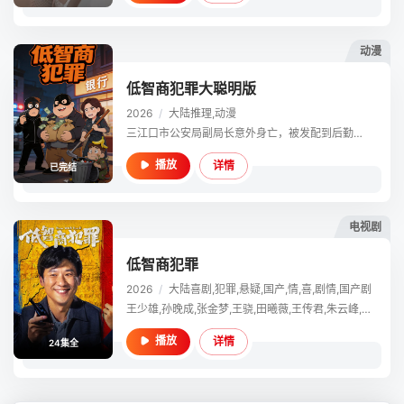
动漫
低智商犯罪大聪明版
2026
/
大陆
推理,动漫
三江口市公安局副局长意外身亡，被发配到后勤多年的刑警张一昂临危受命查案，搭档新人女警李茜。这位人称“锦鲤神探”的佛系警官，破案不靠推理全凭运气，偏偏卷入了笨贼天团乌龙百出的犯罪计划，与心狠手辣却伪装成
详情
播放
已完结
电视剧
低智商犯罪
2026
/
大陆
喜剧,犯罪,悬疑,国产,情,喜,剧情,国产剧
王少雄,孙晚成,张金梦,王骁,田曦薇,王传君,朱云峰,张瑞涵（男）,姜冠南,马旭东（男）,宋郁河,宝石Gem,雷佳音,扈耀之,张哲华,詹鑫,谭希和,任程伟,白志迪,赵达,闫佩伦,黄晓娟,王沛禄,徐冬冬,姚橹,周大勇,栾元晖,刘巴特尔,宗俊涛,鞠帛展,刘闯,宋熹,王正权,荣飞
详情
播放
24集全