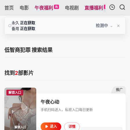
首页
电影
午夜福利
电视剧
直播福利
综艺
热
新
我的观影记录
永久
正在获取
×
检测中
⌄
○
备用
正在获取
低智商犯罪 搜索结果
暂无观看影片的记录
找到
2
部影片
推广
解锁入口
午夜心动
手机扫码进入，私密入口每日更新
详情
进入
解锁入口