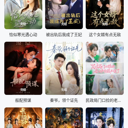
完结
完结
完结
恰似寒光遇心动
被出轨后我成了王妃
这个女婿有点无敌
完结
完结
完结
般配预谋
秦爷，领个证先
民政局门口捡的老公身份藏不住了