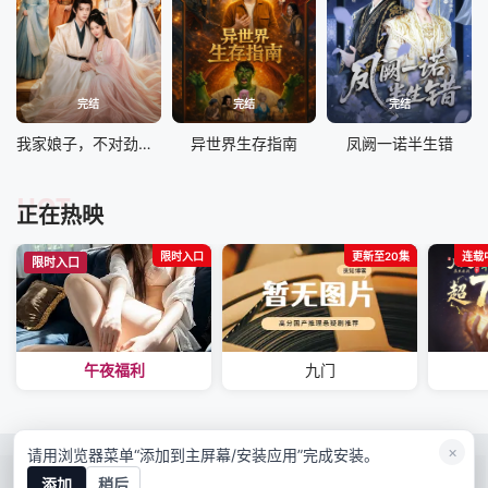
完结
完结
完结
我家娘子，不对劲第四季
异世界生存指南
凤阙一诺半生错
HOT
正在热映
限时入口
更新至20集
连载中
限时入口
午夜福利
九门
×
请用浏览器菜单“添加到主屏幕/安装应用”完成安装。
RSS
Baidu
Google
Sogou
bing
添加
稍后