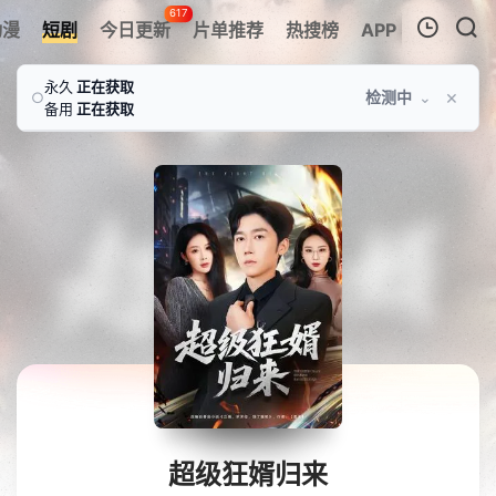
617
动漫
短剧
今日更新
片单推荐
热搜榜
APP
我的观影记录
永久
正在获取
×
检测中
⌄
○
备用
正在获取
暂无观看影片的记录
超级狂婿归来