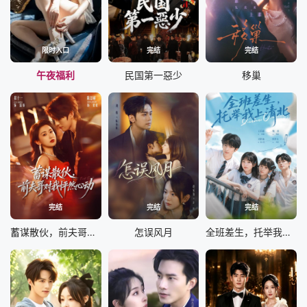
限时入口
完结
完结
午夜福利
民国第一惡少
移巢
完结
完结
完结
蓄谋散伙，前夫哥对我怦然心动
怎误风月
全班差生，托举我上清北