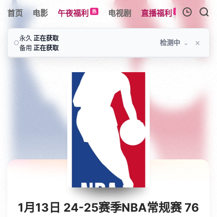
首页
电影
午夜福利
电视剧
直播福利
综艺
热
新
我的观影记录
永久
正在获取
×
检测中
⌄
○
备用
正在获取
暂无观看影片的记录
1月13日 24-25赛季NBA常规赛 76