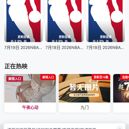
更新国语
更新国语
更新国语
7月19日 2026NBA夏季联赛 老鹰VS奇才
7月18日 2026NBA夏季联赛 森林狼VS快船
7月18日 2026NBA夏季联赛 活塞VS热火
HOT
正在热映
解锁入口
更新至19集
连载中
解锁入口
午夜心动
九门
×