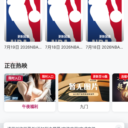
更新国语
更新国语
更新国语
7月19日 2026NBA夏季联赛 老鹰VS奇才
7月18日 2026NBA夏季联赛 森林狼VS快船
7月18日 2026NBA夏季联赛 活塞VS热火
HOT
正在热映
限时入口
更新至19集
连载中
限时入口
午夜福利
九门
×