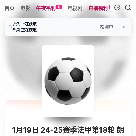
首页
电影
午夜福利
电视剧
直播福利
综艺
热
新
我的观影记录
永久
正在获取
×
检测中
⌄
○
备用
正在获取
暂无观看影片的记录
1月19日 24-25赛季法甲第18轮 朗