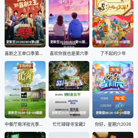
更新至20260809第6期高分舞台纯享合集
更新至20260809第10期陪看
更新至2026-08-09期期
喜剧之王单口季第三季
喜欢你我也是第六季
了不起的少年
更新至2026-08-09期期
更新至2026-08-09期期
更新至2026-08-09期期
中餐厅南洋拾光季独家直拍
忙忙碌碌寻宝藏2
你好，星期六2026