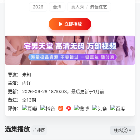
2026
台湾
真人秀
港台综艺
/
立即播放
导演：
未知
主演：
内详
更新：
2026-06-28 18:10:03，最后更新于1月前
备注：
全13期
评价：
选集播放
线路②
排序